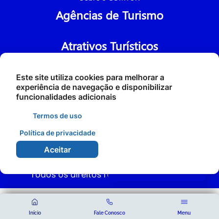
Agências de Turismo
Atrativos Turísticos
Fale Conosco
Este site utiliza cookies para melhorar a
experiência de navegação e disponibilizar
funcionalidades adicionais
Termos de uso
Política de privacidade
Aceitar
©2026 - Turismo de Santa Carmem -
Acessibilidade
Todos os direitos reservados
Início
Fale Conosco
Menu